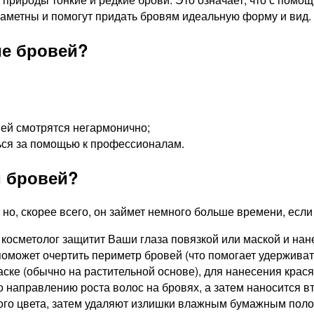
заметны и помогут придать бровям идеальную форму и вид.
ие бровей?
вей смотрятся негармонично;
ться за помощью к профессионалам.
и бровей?
, но, скорее всего, он займет немного больше времени, есл
сметолог защитит Ваши глаза повязкой или маской и нанес
ожет очертить периметр бровей (что помогает удерживать к
ске (обычно на растительной основе), для нанесения красящ
 направлению роста волос на бровях, а затем наносится в
ого цвета, затем удаляют излишки влажным бумажным поло