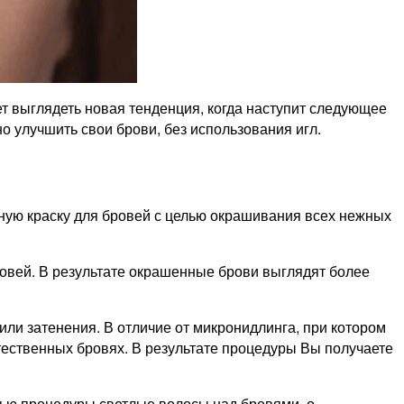
дет выглядеть новая тенденция, когда наступит следующее
о улучшить свои брови, без использования игл.
ную краску для бровей с целью окрашивания всех нежных
вей. В результате окрашенные брови выглядят более
ли затенения. В отличие от микронидлинга, при котором
тественных бровях. В результате процедуры Вы получаете
ощью процедуры светлые волосы над бровями, о