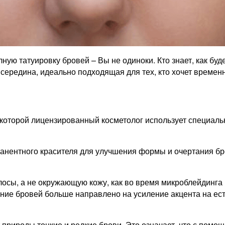
ную татуировку бровей – Вы не одиноки. Кто знает, как бу
 середина, идеально подходящая для тех, кто хочет временн
 которой лицензированный косметолог использует специаль
нентного красителя для улучшения формы и очертания бро
сы, а не окружающую кожу, как во время микроблейдинга и
ние бровей больше направлено на усиление акцента на ес
т природы тонкие и редкие брови. Это означает, что с пом