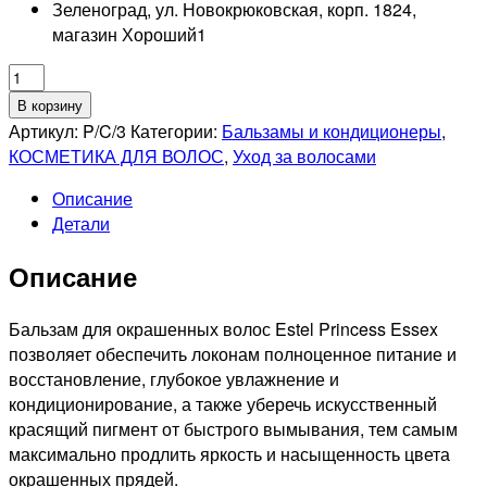
Зеленоград, ул. Новокрюковская, корп. 1824,
магазин Хороший
1
Количество
товара
В корзину
ESTEL
Артикул:
P/C/3
Категории:
Бальзамы и кондиционеры
,
PROFESSIONNEL
КОСМЕТИКА ДЛЯ ВОЛОС
,
Уход за волосами
PRINCESS
Описание
ESSEX
Детали
Бальзам
для
Описание
окрашенных
волос,
1000мл
Бальзам для окрашенных волос Estel Princess Essex
позволяет обеспечить локонам полноценное питание и
восстановление, глубокое увлажнение и
кондиционирование, а также уберечь искусственный
красящий пигмент от быстрого вымывания, тем самым
максимально продлить яркость и насыщенность цвета
окрашенных прядей.