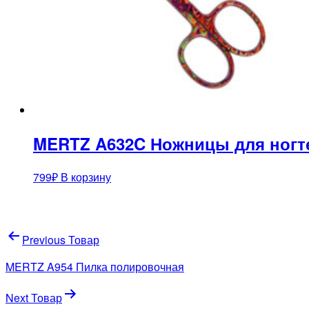
MERTZ A632C Ножницы для ногт
799
₽
В корзину
Навигация
Previous Товар
по
MERTZ A954 Пилка полировочная
записям
Next Товар