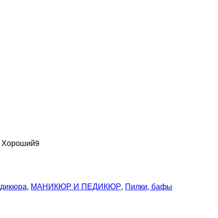
н Хороший
9
едикюра
,
МАНИКЮР И ПЕДИКЮР
,
Пилки, бафы