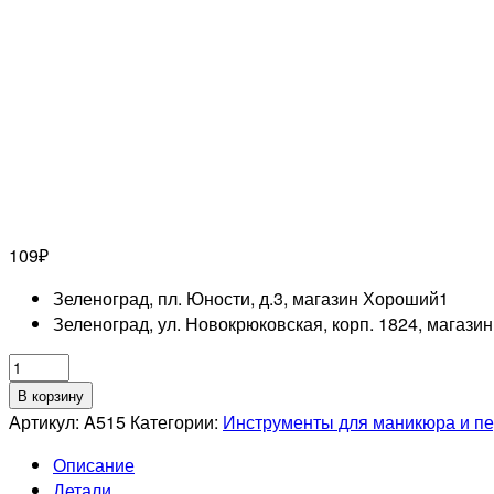
109
₽
Зеленоград, пл. Юности, д.3, магазин Хороший
1
Зеленоград, ул. Новокрюковская, корп. 1824, магази
Количество
товара
В корзину
MERTZ
Артикул:
A515
Категории:
Инструменты для маникюра и п
A515
Описание
Пилка
Детали
полировочная