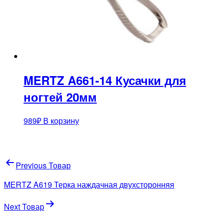
MERTZ A661-14 Кусачки для
ногтей 20мм
989
₽
В корзину
Навигация
Previous Товар
по
MERTZ A619 Терка наждачная двухсторонняя
записям
Next Товар