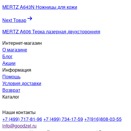
по
MERTZ A643N Ножницы для кожи
записям
Next Товар
MERTZ A606 Терка лазерная двухсторонняя
Интернет-магазин
О магазине
Блог
Акции
Информация
Помощь
Условия доставки
Возврат
Каталог
Наши контакты
+7 (499) 717-81-96
+7 (499) 734-17-59
+7(916)808-03-55
info@goodzel.ru