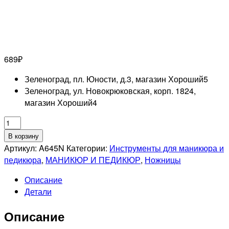
689
₽
Зеленоград, пл. Юности, д.3, магазин Хороший
5
Зеленоград, ул. Новокрюковская, корп. 1824,
магазин Хороший
4
Количество
товара
В корзину
MERTZ
Артикул:
A645N
Категории:
Инструменты для маникюра и
A645N
педикюра
,
МАНИКЮР И ПЕДИКЮР
,
Ножницы
Ножницы
Описание
универсальные
Детали
Описание