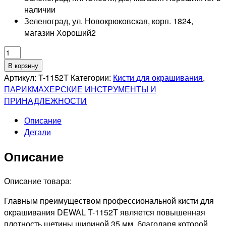
наличии
Зеленоград, ул. Новокрюковская, корп. 1824,
магазин Хороший
2
Количество
товара
В корзину
DEWAL
Артикул:
T-1152T
Категории:
Кисти для окрашивания
,
PRO
ПАРИКМАХЕРСКИЕ ИНСТРУМЕНТЫ И
Кисть
ПРИНАДЛЕЖНОСТИ
для
Описание
окрашивания
Детали
прозрачная
с
Описание
черной
щетиной,
короткая
Описание товара:
Главным преимуществом профессиональной кисти для
окрашивания DEWAL T-1152T является повышенная
плотность щетины шириной 35 мм, благодаря которой