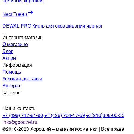
записям
щетиной, короткая
Next Товар
DEWAL PRO Кисть для окрашивания черная
Интернет-магазин
О магазине
Блог
Акции
Информация
Помощь
Условия доставки
Возврат
Каталог
Наши контакты
+7 (499) 717-81-96
+7 (499) 734-17-59
+7(916)808-03-55
info@goodzel.ru
©2018-2023 Хороший – магазин косметики | Все права