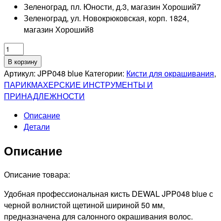
Зеленоград, пл. Юности, д.3, магазин Хороший
7
Зеленоград, ул. Новокрюковская, корп. 1824,
магазин Хороший
8
Количество
товара
В корзину
DEWAL
Артикул:
JPP048 blue
Категории:
Кисти для окрашивания
,
PRO
ПАРИКМАХЕРСКИЕ ИНСТРУМЕНТЫ И
Кисть
ПРИНАДЛЕЖНОСТИ
для
Описание
окрашивания
Детали
голубая
с
Описание
черной
щетиной
Описание товара:
Удобная профессиональная кисть DEWAL JPP048 blue с
черной волнистой щетиной шириной 50 мм,
предназначена для салонного окрашивания волос.