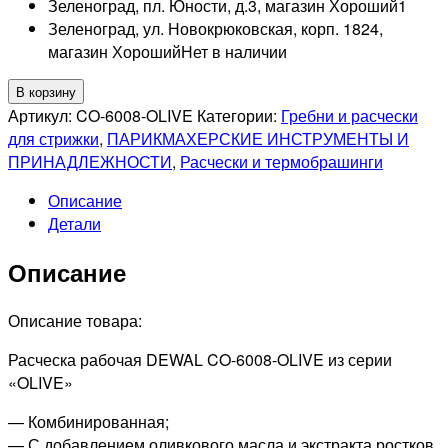
Зеленоград, пл. Юности, д.3, магазин Хороший
1
Зеленоград, ул. Новокрюковская, корп. 1824,
магазин Хороший
Нет в наличии
Количество
В корзину
товара
Артикул:
CO-6008-OLIVE
Категории:
Гребни и расчески
DEWAL
для стрижки
,
ПАРИКМАХЕРСКИЕ ИНСТРУМЕНТЫ И
PRO
ПРИНАДЛЕЖНОСТИ
,
Расчески и термобрашинги
OLIVE
Описание
Расческа
Детали
рабочая
комбинированная,
Описание
узкая,
зеленая,
21,5см
Описание товара:
Расческа рабочая DEWAL CO-6008-OLIVE из серии
«OLIVE»
— Комбинированная;
— С добавлением оливкового масла и экстракта ростков