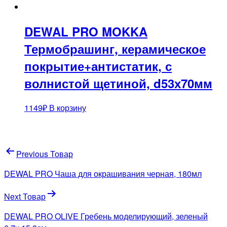
DEWAL PRO MOKKA
Термобрашинг, керамическое
покрытие+антистатик, с
волнистой щетиной, d53х70мм
1149
₽
В корзину
Навигация
Previous Товар
по
DEWAL PRO Чаша для окрашивания черная, 180мл
записям
Next Товар
DEWAL PRO OLIVE Гребень моделирующий, зеленый