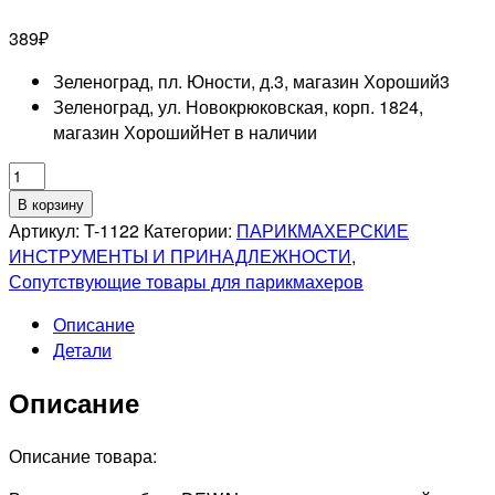
389
₽
Зеленоград, пл. Юности, д.3, магазин Хороший
3
Зеленоград, ул. Новокрюковская, корп. 1824,
магазин Хороший
Нет в наличии
Количество
товара
В корзину
DEWAL
Артикул:
T-1122
Категории:
ПАРИКМАХЕРСКИЕ
PRO
ИНСТРУМЕНТЫ И ПРИНАДЛЕЖНОСТИ
,
Выжиматель
Сопутствующие товары для парикмахеров
тюбика
Описание
"ключ"
Детали
Описание
Описание товара: