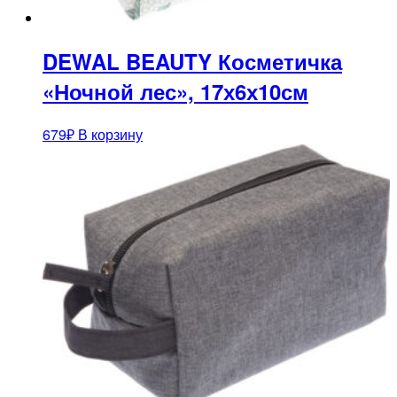
DEWAL BEAUTY Косметичка
«Ночной лес», 17х6х10см
679
₽
В корзину