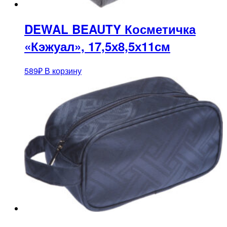
DEWAL BEAUTY Косметичка
«Кэжуал», 17,5х8,5х11см
589
₽
В корзину