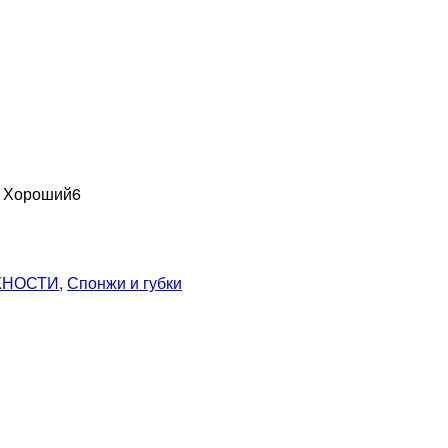
н Хороший
6
ЖНОСТИ
,
Спонжи и губки