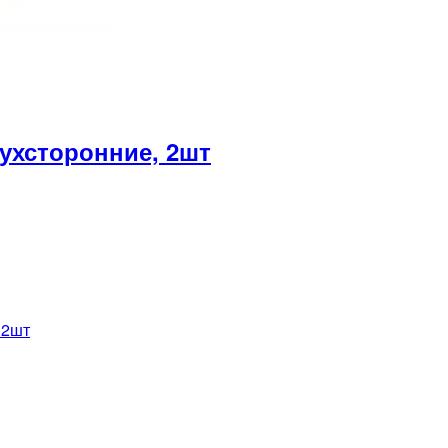
хсторонние, 2шт
 2шт