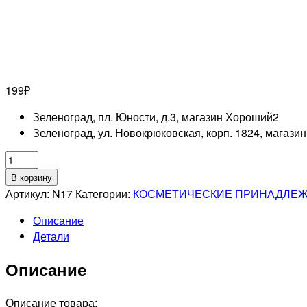
199
₽
Зеленоград, пл. Юности, д.3, магазин Хороший
2
Зеленоград, ул. Новокрюковская, корп. 1824, магази
Количество
товара
В корзину
DEWAL
Артикул:
N17
Категории:
КОСМЕТИЧЕСКИЕ ПРИНАДЛЕ
PRO
Описание
Спонж
Детали
для
снятия
Описание
макияжа
квадратный
цветной,
Описание товара: