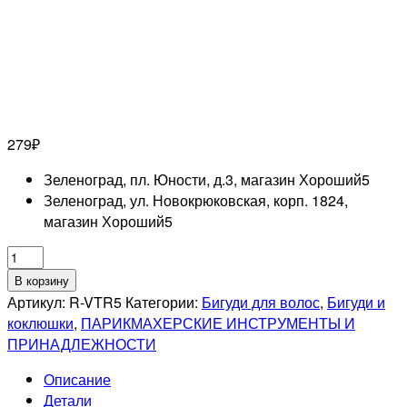
279
₽
Зеленоград, пл. Юности, д.3, магазин Хороший
5
Зеленоград, ул. Новокрюковская, корп. 1824,
магазин Хороший
5
Количество
товара
В корзину
DEWAL
Артикул:
R-VTR5
Категории:
Бигуди для волос
,
Бигуди и
PRO
коклюшки
,
ПАРИКМАХЕРСКИЕ ИНСТРУМЕНТЫ И
Бигуди-
ПРИНАДЛЕЖНОСТИ
липучки
Описание
желтые,
Детали
d32мм,