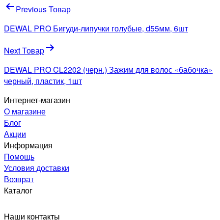
Навигация
Previous Товар
по
DEWAL PRO Бигуди-липучки голубые, d55мм, 6шт
записям
Next Товар
DEWAL PRO CL2202 (черн.) Зажим для волос «бабочка»
черный, пластик, 1шт
Интернет-магазин
О магазине
Блог
Акции
Информация
Помощь
Условия доставки
Возврат
Каталог
Наши контакты