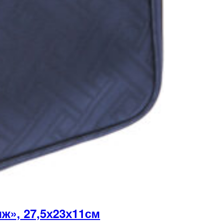
», 27,5х23х11см