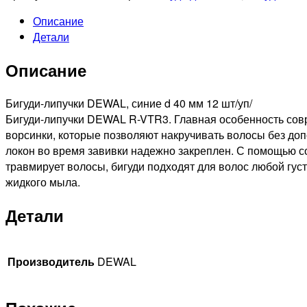
PRO
Описание
Бигуди-
Детали
липучки
синие,
Описание
d40мм,
12шт
Бигуди-липучки DEWAL, синие d 40 мм 12 шт/уп/
Бигуди-липучки DEWAL R-VTR3. Главная особенность совр
ворсинки, которые позволяют накручивать волосы без д
локон во время завивки надежно закреплен. С помощью с
травмирует волосы, бигуди подходят для волос любой густ
жидкого мыла.
Детали
Производитель
DEWAL