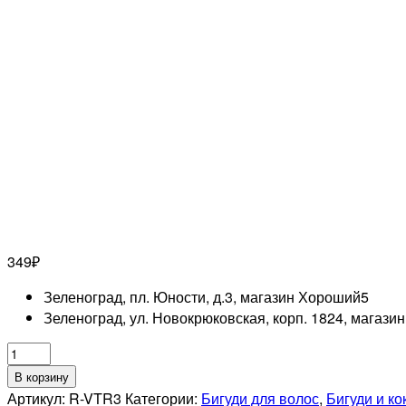
349
₽
Зеленоград, пл. Юности, д.3, магазин Хороший
5
Зеленоград, ул. Новокрюковская, корп. 1824, магази
Количество
товара
В корзину
DEWAL
Артикул:
R-VTR3
Категории:
Бигуди для волос
,
Бигуди и к