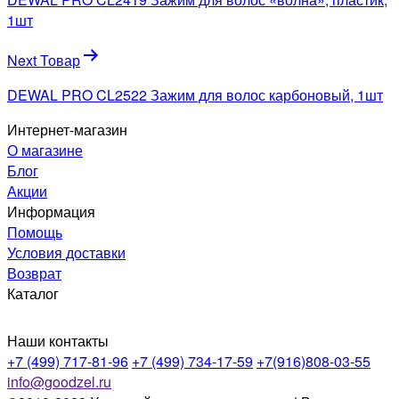
записям
1шт
Next Товар
DEWAL PRO CL2522 Зажим для волос карбоновый, 1шт
Интернет-магазин
О магазине
Блог
Акции
Информация
Помощь
Условия доставки
Возврат
Каталог
Наши контакты
+7 (499) 717-81-96
+7 (499) 734-17-59
+7(916)808-03-55
info@goodzel.ru