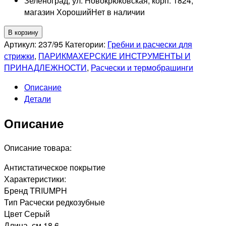
Зеленоград, ул. Новокрюковская, корп. 1824,
магазин Хороший
Нет в наличии
Количество
В корзину
товара
Артикул:
237/95
Категории:
Гребни и расчески для
TRIUMPH
стрижки
,
ПАРИКМАХЕРСКИЕ ИНСТРУМЕНТЫ И
Расческа
ПРИНАДЛЕЖНОСТИ
,
Расчески и термобрашинги
редкозубая
Описание
237/95,
Детали
18,6см
Описание
Описание товара:
Антистатическое покрытие
Характеристики:
Бренд TRIUMPH
Тип Расчески редкозубные
Цвет Серый
Длина, см 18,6