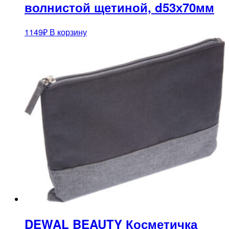
волнистой щетиной, d53х70мм
1149
₽
В корзину
DEWAL BEAUTY Косметичка