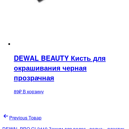
DEWAL BEAUTY Кисть для
окрашивания черная
прозрачная
89
₽
В корзину
Навигация
Previous Товар
по
DEWAL PRO CL2419 Зажим для волос «волна», пластик,