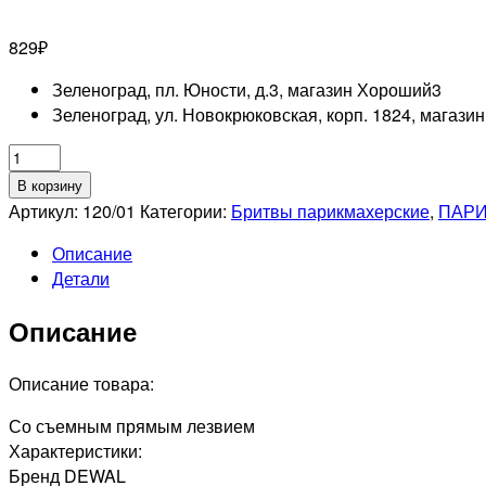
829
₽
Зеленоград, пл. Юности, д.3, магазин Хороший
3
Зеленоград, ул. Новокрюковская, корп. 1824, магази
Количество
товара
В корзину
DEWAL
Артикул:
120/01
Категории:
Бритвы парикмахерские
,
ПАРИ
PRO
Описание
Бритва
Детали
безопасная
белая
Описание
Описание товара:
Со съемным прямым лезвием
Характеристики:
Бренд DEWAL