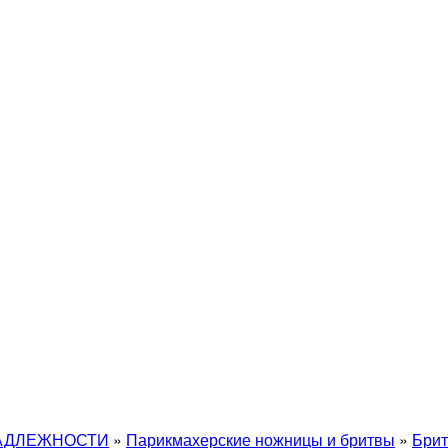
АДЛЕЖНОСТИ
»
Парикмахерские ножницы и бритвы
»
Брит