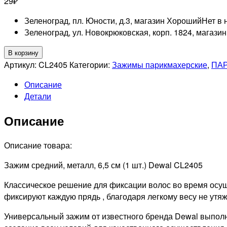
29
₽
Зеленоград, пл. Юности, д.3, магазин Хороший
Нет в 
Зеленоград, ул. Новокрюковская, корп. 1824, магази
Количество
В корзину
товара
Артикул:
CL2405
Категории:
Зажимы парикмахерские
,
ПА
DEWAL
Описание
PRO
Детали
CL2405
Зажим
Описание
для
волос,
металл,
Описание товара:
1шт
Зажим средний, металл, 6,5 см (1 шт.) Dewal CL2405
Классическое решение для фиксации волос во время осу
фиксируют каждую прядь , благодаря легкому весу не ут
Универсальный зажим от известного бренда Dewal выпол