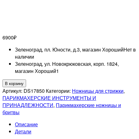
6900
₽
Зеленоград, пл. Юности, д.3, магазин Хороший
Нет в
наличии
Зеленоград, ул. Новокрюковская, корп. 1824,
магазин Хороший
1
Количество
В корзину
товара
Артикул:
DS17850
Категории:
Ножницы для стрижки
,
Ножницы
ПАРИКМАХЕРСКИЕ ИНСТРУМЕНТЫ И
прямые
ПРИНАДЛЕЖНОСТИ
,
Парикмахерские ножницы и
5,0
бритвы
"TAYO"
Описание
Детали