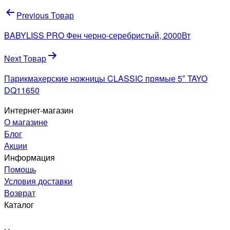
Навигация
Previous Товар
по
BABYLISS PRO Фен черно-серебристый, 2000Вт
записям
Next Товар
Парикмахерские ножницы CLASSIC прямые 5″ TAYO
DQ11650
Интернет-магазин
О магазине
Блог
Акции
Информация
Помощь
Условия доставки
Возврат
Каталог