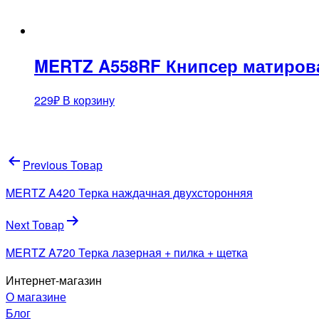
MERTZ A558RF Книпсер матирова
229
₽
В корзину
Навигация
Previous Товар
по
MERTZ A420 Терка наждачная двухсторонняя
записям
Next Товар
MERTZ A720 Терка лазерная + пилка + щетка
Интернет-магазин
О магазине
Блог