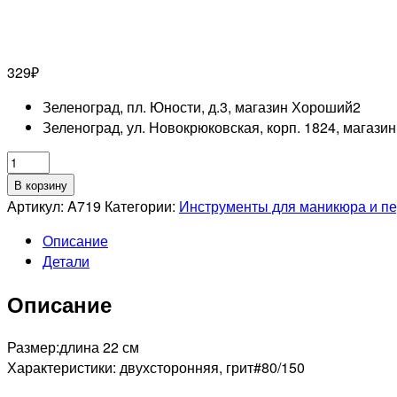
329
₽
Зеленоград, пл. Юности, д.3, магазин Хороший
2
Зеленоград, ул. Новокрюковская, корп. 1824, магази
Количество
товара
В корзину
MERTZ
Артикул:
A719
Категории:
Инструменты для маникюра и п
A719
Описание
Терка
Детали
керамическая
двухсторонняя
Описание
Размер:длина 22 см
Характеристики: двухсторонняя, грит#80/150