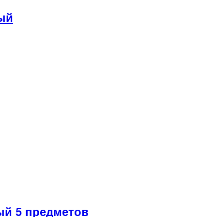
ый
й 5 предметов