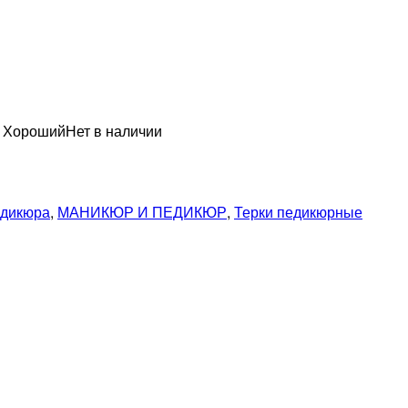
н Хороший
Нет в наличии
едикюра
,
МАНИКЮР И ПЕДИКЮР
,
Терки педикюрные