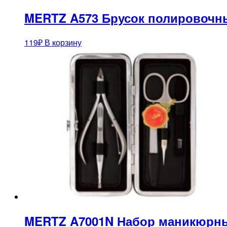
MERTZ A573 Брусок полировочн
119
₽
В корзину
MERTZ A7001N Набор маникюрны