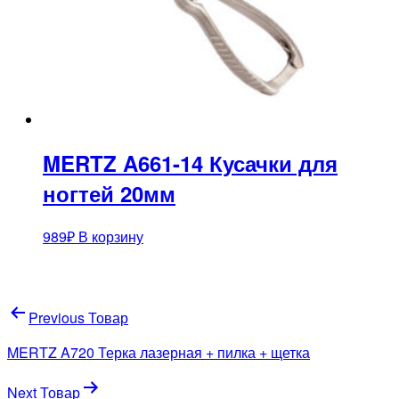
MERTZ A661-14 Кусачки для
ногтей 20мм
989
₽
В корзину
Навигация
Previous Товар
по
MERTZ A720 Терка лазерная + пилка + щетка
записям
Next Товар