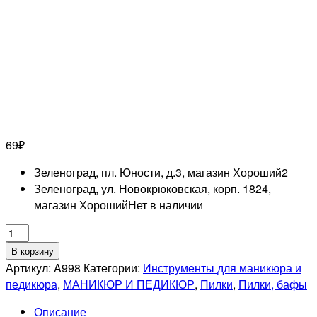
69
₽
Зеленоград, пл. Юности, д.3, магазин Хороший
2
Зеленоград, ул. Новокрюковская, корп. 1824,
магазин Хороший
Нет в наличии
Количество
товара
В корзину
MERTZ
Артикул:
A998
Категории:
Инструменты для маникюра и
A998
педикюра
,
МАНИКЮР И ПЕДИКЮР
,
Пилки
,
Пилки, бафы
Пилка
Описание
для