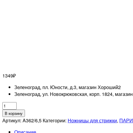
1349
₽
Зеленоград, пл. Юности, д.3, магазин Хороший
2
Зеленоград, ул. Новокрюковская, корп. 1824, магази
Количество
товара
В корзину
MERTZ
Артикул:
A362/6,5
Категории:
Ножницы для стрижки
,
ПАРИ
A362/6,5
Описание
Ножницы