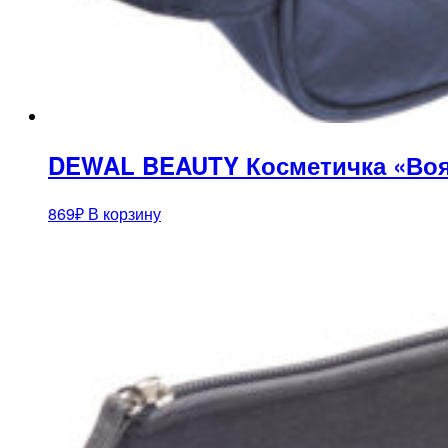
DEWAL BEAUTY Косметичка «Воя
869
₽
В корзину