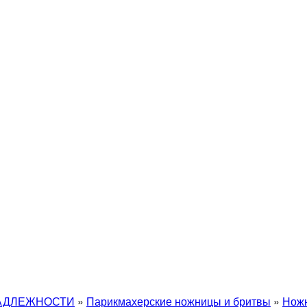
АДЛЕЖНОСТИ
»
Парикмахерские ножницы и бритвы
»
Ножн