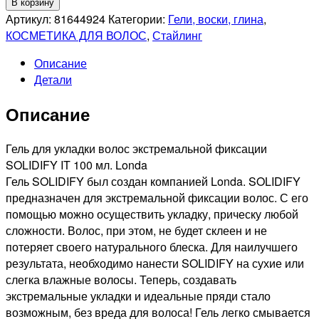
Количество
В корзину
товара
Артикул:
81644924
Категории:
Гели, воски, глина
,
LONDA
КОСМЕТИКА ДЛЯ ВОЛОС
,
Стайлинг
PROFESSIONAL
Описание
SOLIDIFY
Детали
IT
Гель
Описание
для
укладки
волос
Гель для укладки волос экстремальной фиксации
экстремальной
SOLIDIFY IT 100 мл. Londa
фиксации,
Гель SOLIDIFY был создан компанией Londa. SOLIDIFY
100мл
предназначен для экстремальной фиксации волос. С его
помощью можно осуществить укладку, прическу любой
сложности. Волос, при этом, не будет склеен и не
потеряет своего натурального блеска. Для наилучшего
результата, необходимо нанести SOLIDIFY на сухие или
слегка влажные волосы. Теперь, создавать
экстремальные укладки и идеальные пряди стало
возможным, без вреда для волоса! Гель легко смывается