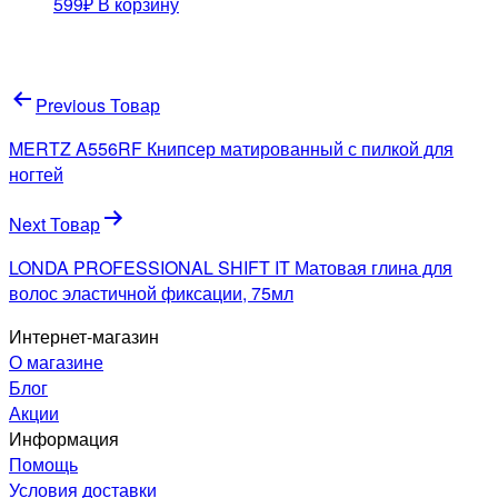
599
₽
В корзину
Навигация
Previous Товар
по
MERTZ A556RF Книпсер матированный с пилкой для
записям
ногтей
Next Товар
LONDA PROFESSIONAL SHIFT IT Матовая глина для
волос эластичной фиксации, 75мл
Интернет-магазин
О магазине
Блог
Акции
Информация
Помощь
Условия доставки