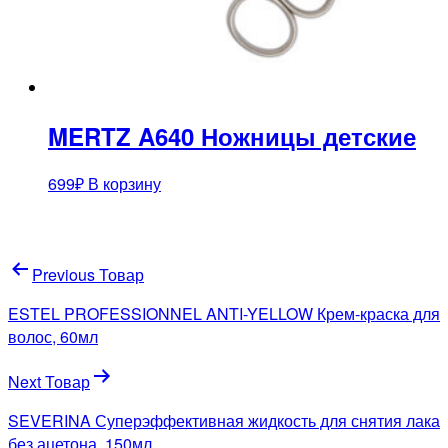
MERTZ A640 Ножницы детские
699
₽
В корзину
Навигация
Previous Товар
по
ESTEL PROFESSIONNEL ANTI-YELLOW Крем-краска для
записям
волос, 60мл
Next Товар
SEVERINA Суперэффективная жидкость для снятия лака
без ацетона, 150мл