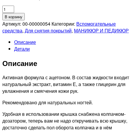
Количество
товара
В корзину
SEVERINA
Артикул:
00-00000054
Категории:
Вспомогательные
Жидкость
средства
,
Для снятия покрытий
,
МАНИКЮР И ПЕДИКЮР
для
Описание
снятия
Детали
лака
с
Описание
экстрактом
алоэ,
150мл
Активная формула с ацетоном. В состав жидкости входит
натуральный экстракт, витамин Е, а также глицерин для
увлажнения и смягчения кожи рук.
Рекомендовано для натуральных ногтей.
Удобная в использовании крышка снабжена колпачком-
дозатором, теперь вам не надо откручивать всю крышку,
достаточно сделать пол оборота колпачка и в нём