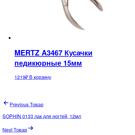
MERTZ A3467 Кусачки
педикюрные 15мм
1219
₽
В корзину
Навигация
Previous Товар
по
SOPHIN 0133 лак для ногтей, 12мл
записям
Next Товар