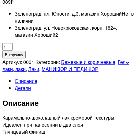
389
₽
Зеленоград, пл. Юности, д.3, магазин Хороший
Нет в
наличии
Зеленоград, ул. Новокрюковская, корп. 1824,
магазин Хороший
2
Количество
товара
В корзину
SOPHIN
Артикул:
0031
Категории:
Бежевые и коричневые
,
Гель-
0031
лаки, лаки
,
Лаки
,
МАНИКЮР И ПЕДИКЮР
лак
Описание
для
Детали
ногтей,
12мл
Описание
Карамельно-шоколадный лак кремовой текстуры
Идеален при нанесении в два слоя
Глянцевый финиш