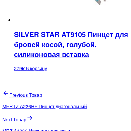
SILVER STAR АТ9105 Пинцет для
бровей косой, голубой,
силиконовая вставка
279
₽
В корзину
Навигация
Previous Товар
по
MERTZ A226RF Пинцет диагональный
записям
Next Товар
MRZ A1366 Ножницы для кожи