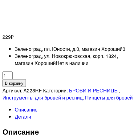
229
₽
Зеленоград, пл. Юности, д.3, магазин Хороший
3
Зеленоград, ул. Новокрюковская, корп. 1824,
магазин Хороший
Нет в наличии
Количество
товара
В корзину
MERTZ
Артикул:
A228RF
Категории:
БРОВИ И РЕСНИЦЫ
,
A228RF
Инструменты для бровей и ресниц
,
Пинцеты для бровей
Пинцет
Описание
профессиональный
Детали
диагональный
Описание