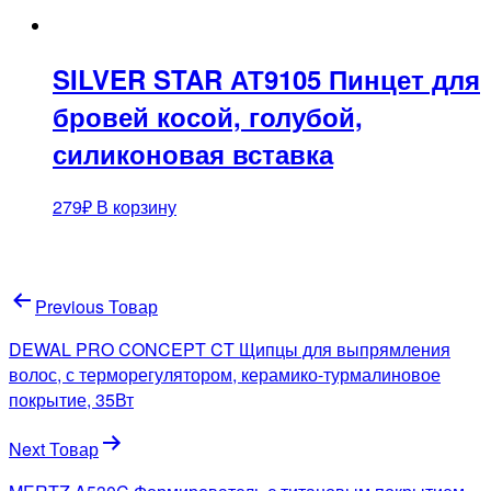
SILVER STAR АТ9105 Пинцет для
бровей косой, голубой,
силиконовая вставка
279
₽
В корзину
Навигация
Previous Товар
по
DEWAL PRO CONCEPT CT Щипцы для выпрямления
записям
волос, с терморегулятором, керамико-турмалиновое
покрытие, 35Вт
Next Товар