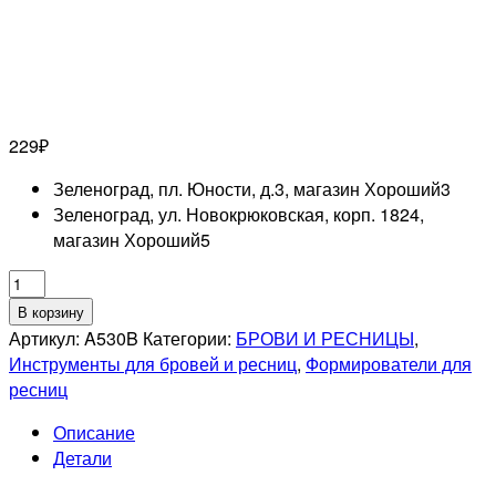
229
₽
Зеленоград, пл. Юности, д.3, магазин Хороший
3
Зеленоград, ул. Новокрюковская, корп. 1824,
магазин Хороший
5
Количество
товара
В корзину
MERTZ
Артикул:
A530B
Категории:
БРОВИ И РЕСНИЦЫ
,
A530B
Инструменты для бровей и ресниц
,
Формирователи для
Формирователь
ресниц
с
Описание
черным
Детали
покрытием