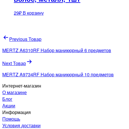
29
₽
В корзину
Навигация
Previous Товар
по
MERTZ A6310RF Набор маникюрный 6 предметов
записям
Next Товар
MERTZ A9734RF Набор маникюрный 10 предметов
Интернет-магазин
О магазине
Блог
Акции
Информация
Помощь
Условия доставки