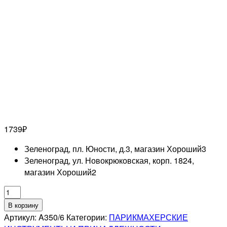
1739
₽
Зеленоград, пл. Юности, д.3, магазин Хороший
3
Зеленоград, ул. Новокрюковская, корп. 1824,
магазин Хороший
2
Количество
товара
В корзину
MERTZ
Артикул:
A350/6
Категории:
ПАРИКМАХЕРСКИЕ
A350/6