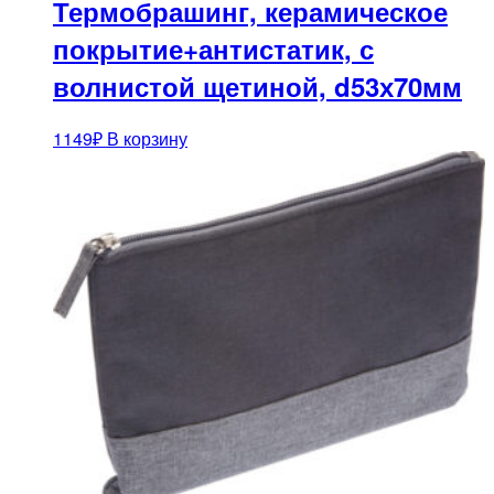
Термобрашинг, керамическое
покрытие+антистатик, с
волнистой щетиной, d53х70мм
1149
₽
В корзину