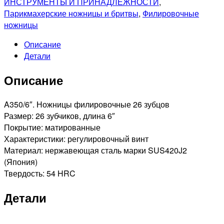
ИНСТРУМЕНТЫ И ПРИНАДЛЕЖНОСТИ
,
Ножницы
Парикмахерские ножницы и бритвы
,
Филировочные
филировочные
ножницы
26
Описание
зубцов
Детали
Описание
A350/6″. Ножницы филировочные 26 зубцов
Размер: 26 зубчиков, длина 6″
Покрытие: матированные
Характеристики: регулировочный винт
Материал: нержавеющая сталь марки SUS420J2
(Япония)
Твердость: 54 HRC
Детали