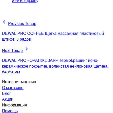
89
₽
В корзину
Навигация
Previous Товар
по
DEWAL PRO COFFEE Щетка массажная пластиковый
записям
штифт, 8 рядов
Next Товар
DEWAL PRO «ОРАНЖЕВАЯ» Термобрашинг ионо-
керамическое покрытие, волнистая нейлоновая щетина,
d43/58мм
Интернет-магазин
О магазине
Блог
Акции
Информация
Помощь