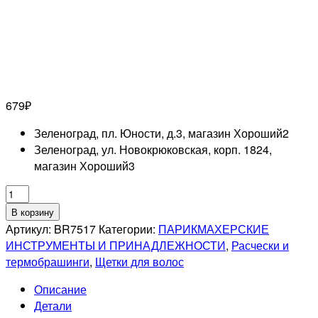
679
₽
Зеленоград, пл. Юности, д.3, магазин Хороший
2
Зеленоград, ул. Новокрюковская, корп. 1824,
магазин Хороший
3
Количество
товара
В корзину
DEWAL
Артикул:
BR7517
Категории:
ПАРИКМАХЕРСКИЕ
PRO
ИНСТРУМЕНТЫ И ПРИНАДЛЕЖНОСТИ
,
Расчески и
Щетка
термобрашинги
,
Щетки для волос
массажная
Описание
для
Детали
укладки,