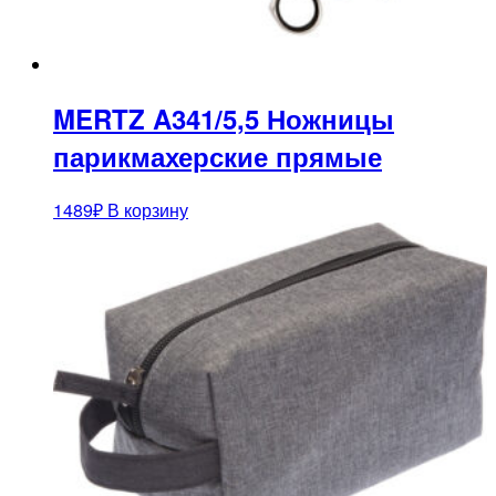
MERTZ A341/5,5 Ножницы
парикмахерские прямые
1489
₽
В корзину