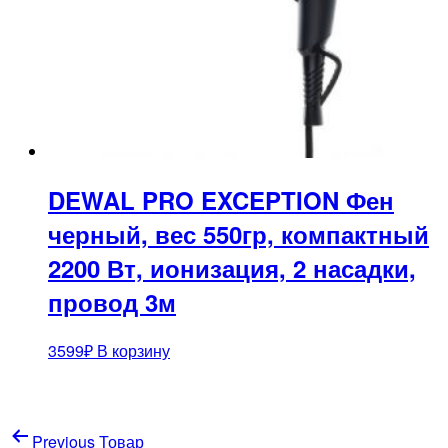
DEWAL PRO EXCEPTION Фен
черный, вес 550гр, компактный
2200 Вт, ионизация, 2 насадки,
провод 3м
3599
₽
В корзину
Навигация
Previous Товар