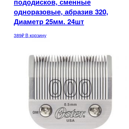
пододисков, сменные
одноразовые, абразив 320,
Диаметр 25мм. 24шт
389
₽
В корзину