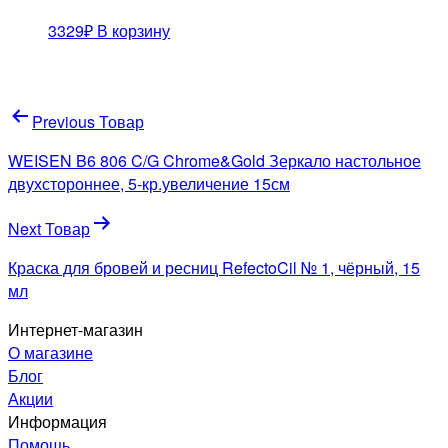
3329
₽
В корзину
Навигация
Previous Товар
по
WEISEN B6 806 C/G Chrome&Gold Зеркало настольное
записям
двухстороннее, 5-кр.увеличение 15см
Next Товар
Краска для бровей и ресниц RefectoCil № 1, чёрный, 15
мл
Интернет-магазин
О магазине
Блог
Акции
Информация
Помощь