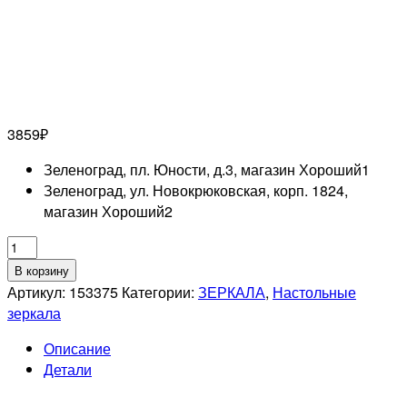
3859
₽
Зеленоград, пл. Юности, д.3, магазин Хороший
1
Зеленоград, ул. Новокрюковская, корп. 1824,
магазин Хороший
2
Количество
товара
В корзину
WEISEN
Артикул:
153375
Категории:
ЗЕРКАЛА
,
Настольные
B6
зеркала
806
Описание
RUBY/G
Детали
Зеркало
настольное