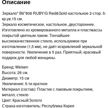
Описание
двухстороннее,
5-
кр.увеличение
Зеркало* B6″806 RUBY/G Red&Gold настольное 2-стор. 5-
15см
кр.ув.15 см.
Зеркало косметическое, настольное, двустороннее.
Изготовлено из хромированного металла и пластмассы
покрытой цветным лаком. Тончайшее
высококачественное стекло, используемое при
изготовлении (1,5 мм), не даёт искривлений зеркальной
поверхности. Увеличение в 5 раз. Приятный, красивый
подарок для любой женщины.
Бренд: Weisen
Высота: 26 см.
Диаметр: 15 см
Увеличение: 5-ти кратное
Материал (состав): Пластик с лаковым покрытием,
металл, стекло
Цвет: Красный/Золото
Страна-изготовитель: Республика Корея