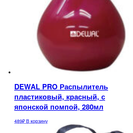
DEWAL PRO Распылитель
пластиковый, красный, с
японской помпой, 280мл
489
₽
В корзину