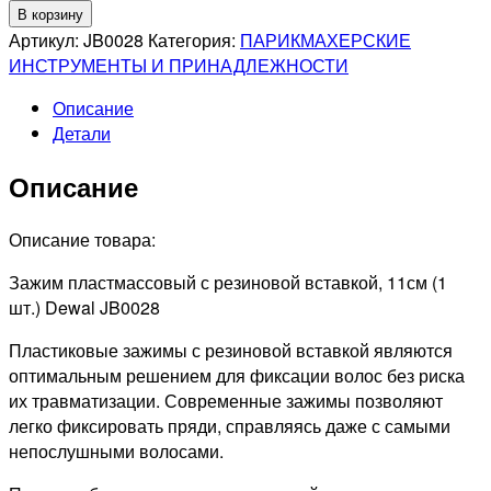
товара
В корзину
DEWAL
Артикул:
JB0028
Категория:
ПАРИКМАХЕРСКИЕ
PRO
ИНСТРУМЕНТЫ И ПРИНАДЛЕЖНОСТИ
JB0028
Описание
Зажим
Детали
для
волос
Описание
с
резиновой
вставкой,
Описание товара:
пластик,
Зажим пластмассовый с резиновой вставкой, 11см (1
1шт
шт.) Dewal JB0028
Пластиковые зажимы с резиновой вставкой являются
оптимальным решением для фиксации волос без риска
их травматизации. Современные зажимы позволяют
легко фиксировать пряди, справляясь даже с самыми
непослушными волосами.