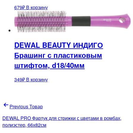
679
₽
В корзину
DEWAL BEAUTY ИНДИГО
Брашинг с пластиковым
штифтом, d18/40мм
349
₽
В корзину
Навигация
Previous Товар
по
DEWAL PRO Фартук для стрижки с цветами в ромбах,
записям
полиэстер, 66х82см