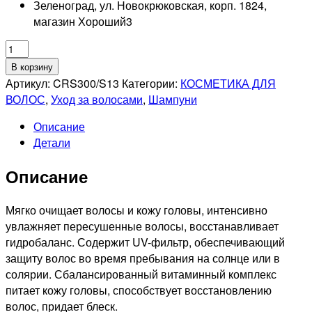
Зеленоград, ул. Новокрюковская, корп. 1824,
магазин Хороший
3
Количество
товара
В корзину
ESTEL
Артикул:
CRS300/S13
Категории:
КОСМЕТИКА ДЛЯ
PROFESSIONNEL
ВОЛОС
,
Уход за волосами
,
Шампуни
CUREX
Описание
SUN
Детали
FLOWER
Шампунь
Описание
увлажнение
и
питание
Мягко очищает волосы и кожу головы, интенсивно
с
увлажняет пересушенные волосы, восстанавливает
UV-
гидробаланс. Содержит UV-фильтр, обеспечивающий
фильтром,
защиту волос во время пребывания на солнце или в
300мл
солярии. Сбалансированный витаминный комплекс
питает кожу головы, способствует восстановлению
волос, придает блеск.