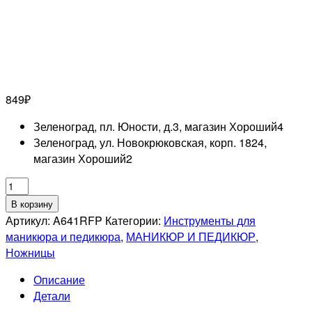
849
₽
Зеленоград, пл. Юности, д.3, магазин Хороший
4
Зеленоград, ул. Новокрюковская, корп. 1824,
магазин Хороший
2
Количество
товара
В корзину
MERTZ
Артикул:
A641RFP
Категории:
Инструменты для
A641RFP
маникюра и педикюра
,
МАНИКЮР И ПЕДИКЮР
,
Ножницы
Ножницы
для
Описание
кожи.
Детали
Ручная