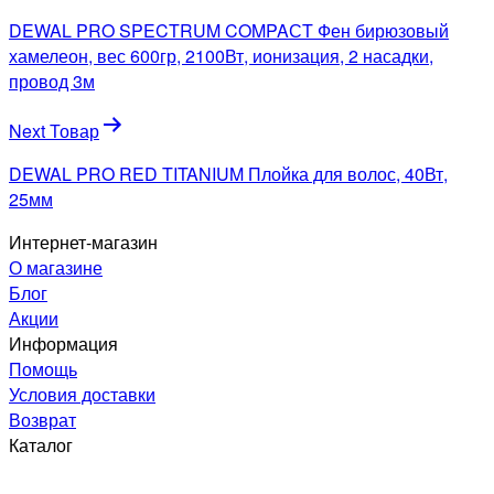
по
DEWAL PRO SPECTRUM COMPAСT Фен бирюзовый
записям
хамелеон, вес 600гр, 2100Вт, ионизация, 2 насадки,
провод 3м
Next Товар
DEWAL PRO RED TITANIUM Плойка для волос, 40Вт,
25мм
Интернет-магазин
О магазине
Блог
Акции
Информация
Помощь
Условия доставки
Возврат
Каталог