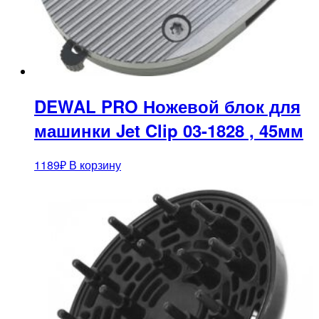
DEWAL PRO Ножевой блок для
машинки Jet Clip 03-1828 , 45мм
1189
₽
В корзину