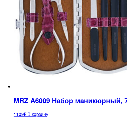
MRZ A6009 Набор маникюрный, 
1109
₽
В корзину