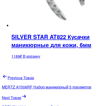
SILVER STAR AT822 Кусачки
маникюрные для кожи, 6мм
1189
₽
В корзину
Навигация
Previous Товар
по
MERTZ A7006RF Набор маникюрный 5 предметов
записям
Next Товар