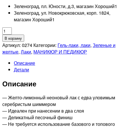
Зеленоград, пл. Юности, д.3, магазин Хороший
1
Зеленоград, ул. Новокрюковская, корп. 1824,
магазин Хороший
1
Количество
товара
В корзину
SOPHIN
Артикул:
0274
Категории:
Гель-лаки, лаки
,
Зеленые и
0274
желтые
,
Лаки
,
МАНИКЮР И ПЕДИКЮР
лак
Описание
для
Детали
ногтей,
12мл
Описание
— Желто-лимонный неоновый лак с едва уловимым
серебристым шиммером
— Идеален при нанесении в два слоя
— Деликатный песочный финиш
— Не требуется использование базового и топового