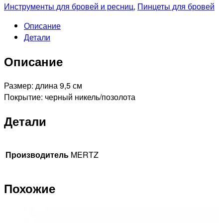
A203
Инструменты для бровей и ресниц
,
Пинцеты для бровей
Пинцет
Описание
диагональный
Детали
с
декором
Описание
Размер: длина 9,5 см
Покрытие: черный никель/позолота
Детали
Производитель
MERTZ
Похожие