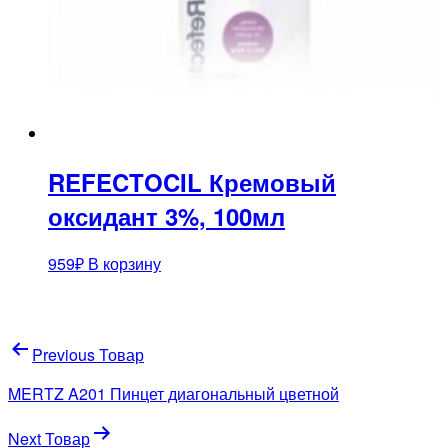
REFECTOCIL Кремовый
оксидант 3%, 100мл
959
₽
В корзину
Навигация
Previous Товар
по
MERTZ A201 Пинцет диагональный цветной
записям
Next Товар