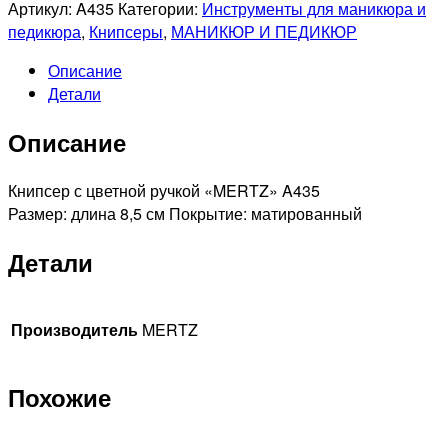
MERTZ
Артикул:
A435
Категории:
Инструменты для маникюра и
A435
педикюра
,
Книпсеры
,
МАНИКЮР И ПЕДИКЮР
Книпсер
Описание
с
Детали
цветной
ручкой
Описание
Книпсер с цветной ручкой «MERTZ» A435
Размер: длина 8,5 см Покрытие: матированный
Детали
Производитель
MERTZ
Похожие