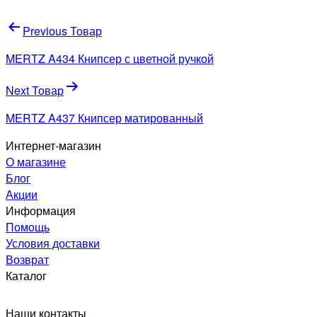
Навигация
Previous Товар
по
MERTZ A434 Книпсер с цветной ручкой
записям
Next Товар
MERTZ A437 Книпсер матированный
Интернет-магазин
О магазине
Блог
Акции
Информация
Помощь
Условия доставки
Возврат
Каталог
Наши контакты