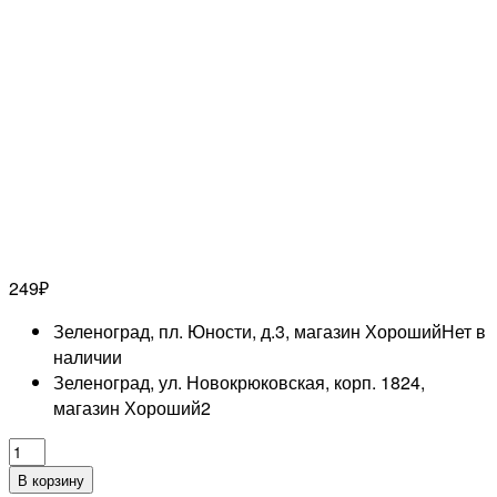
249
₽
Зеленоград, пл. Юности, д.3, магазин Хороший
Нет в
наличии
Зеленоград, ул. Новокрюковская, корп. 1824,
магазин Хороший
2
Количество
товара
В корзину