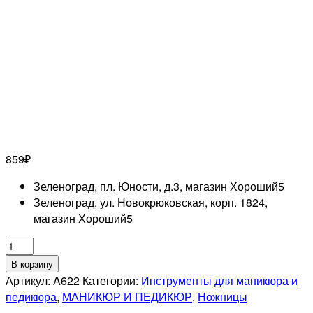
859
₽
Зеленоград, пл. Юности, д.3, магазин Хороший
5
Зеленоград, ул. Новокрюковская, корп. 1824,
магазин Хороший
5
Количество
товара
В корзину
MERTZ
Артикул:
A622
Категории:
Инструменты для маникюра и
A622
педикюра
,
МАНИКЮР И ПЕДИКЮР
,
Ножницы
Ножницы