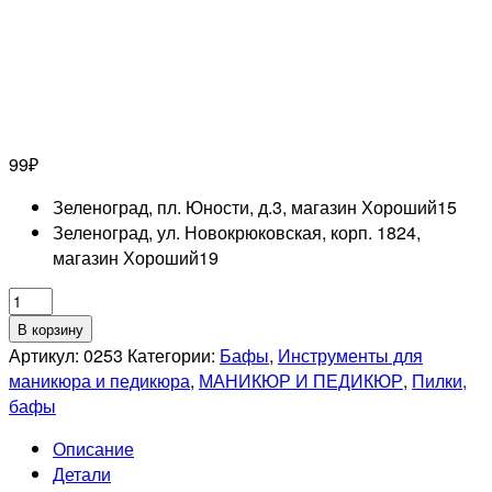
99
₽
Зеленоград, пл. Юности, д.3, магазин Хороший
15
Зеленоград, ул. Новокрюковская, корп. 1824,
магазин Хороший
19
Количество
товара
В корзину
RUNAIL
Артикул:
0253
Категории:
Бафы
,
Инструменты для
Шлифовщик
маникюра и педикюра
,
МАНИКЮР И ПЕДИКЮР
,
Пилки,
для
бафы
натуральных
Описание
ногтей
Детали
(розовый,180)