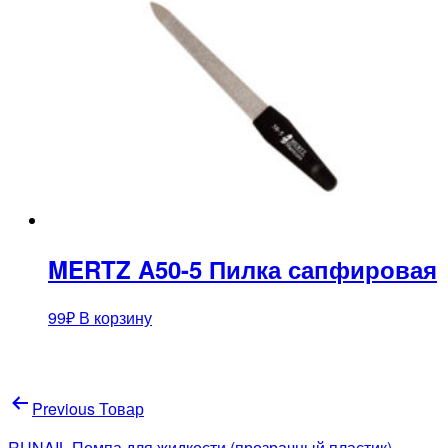
MERTZ A50-5 Пилка сапфировая
99
₽
В корзину
Навигация
Previous Товар
по
RUNAIL Помпа для жидкости (прозрачный пластик),