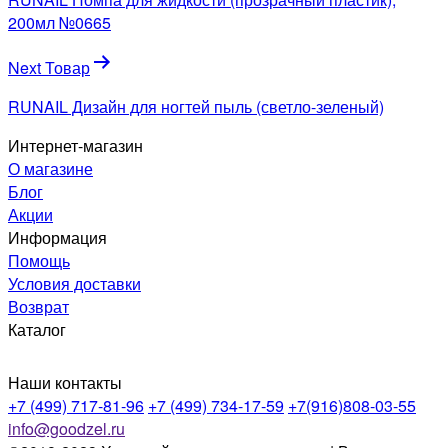
записям
200мл №0665
Next Товар
RUNAIL Дизайн для ногтей пыль (светло-зеленый)
Интернет-магазин
О магазине
Блог
Акции
Информация
Помощь
Условия доставки
Возврат
Каталог
Наши контакты
+7 (499) 717-81-96
+7 (499) 734-17-59
+7(916)808-03-55
info@goodzel.ru