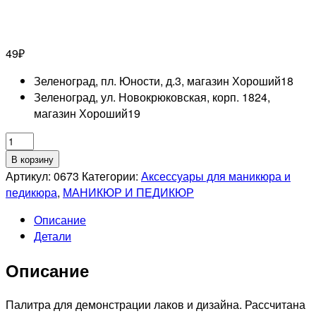
49
₽
Зеленоград, пл. Юности, д.3, магазин Хороший
18
Зеленоград, ул. Новокрюковская, корп. 1824,
магазин Хороший
19
Количество
товара
В корзину
RUNAIL
Артикул:
0673
Категории:
Аксессуары для маникюра и
Палитра
педикюра
,
МАНИКЮР И ПЕДИКЮР
для
Описание
лаков
Детали
и
дизайна
Описание
матовая
Палитра для демонстрации лаков и дизайна. Рассчитана