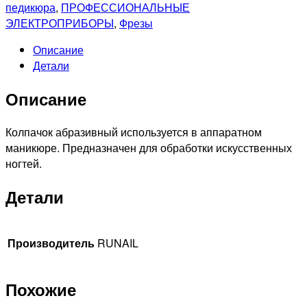
Колпачок
педикюра
,
ПРОФЕССИОНАЛЬНЫЕ
абразивный
ЭЛЕКТРОПРИБОРЫ
,
Фрезы
13*19мм,
Описание
120грит,
Детали
5шт
Описание
Колпачок абразивный используется в аппаратном
маникюре. Предназначен для обработки искусственных
ногтей.
Детали
Производитель
RUNAIL
Похожие