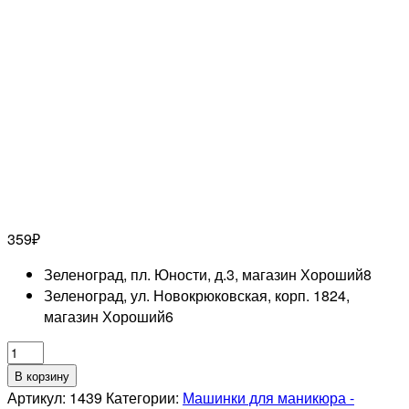
359
₽
Зеленоград, пл. Юности, д.3, магазин Хороший
8
Зеленоград, ул. Новокрюковская, корп. 1824,
магазин Хороший
6
Количество
товара
В корзину
RUNAIL
Артикул:
1439
Категории:
Машинки для маникюра -