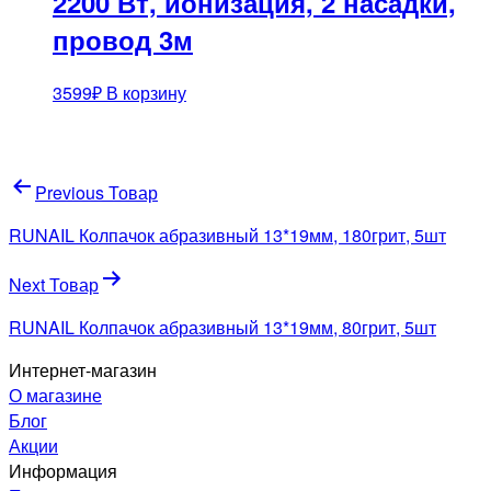
2200 Вт, ионизация, 2 насадки,
провод 3м
3599
₽
В корзину
Навигация
Previous Товар
по
RUNAIL Колпачок абразивный 13*19мм, 180грит, 5шт
записям
Next Товар
RUNAIL Колпачок абразивный 13*19мм, 80грит, 5шт
Интернет-магазин
О магазине
Блог
Акции
Информация