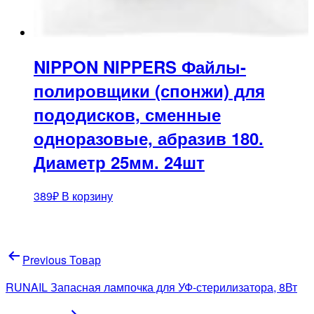
NIPPON NIPPERS Файлы-
полировщики (спонжи) для
пододисков, сменные
одноразовые, абразив 180.
Диаметр 25мм. 24шт
389
₽
В корзину
Навигация
Previous Товар
по
RUNAIL Запасная лампочка для УФ-стерилизатора, 8Вт
записям