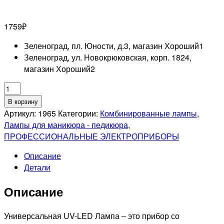
1759
₽
Зеленоград, пл. Юности, д.3, магазин Хороший
1
Зеленоград, ул. Новокрюковская, корп. 1824,
магазин Хороший
2
Количество
товара
В корзину
RUNAIL
Артикул:
1965
Категории:
Комбинированные лампы
,
UV-
Лампы для маникюра - педикюра
,
LED-
ПРОФЕССИОНАЛЬНЫЕ ЭЛЕКТРОПРИБОРЫ
Лампа,
Описание
12Вт
Детали
Описание
Универсальная UV-LED Лампа – это прибор со