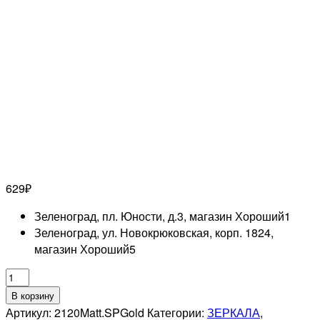
629
₽
Зеленоград, пл. Юности, д.3, магазин Хороший
1
Зеленоград, ул. Новокрюковская, корп. 1824,
магазин Хороший
5
Количество
товара
В корзину
WEISEN
Артикул:
2120Matt.SPGold
Категории:
ЗЕРКАЛА
,