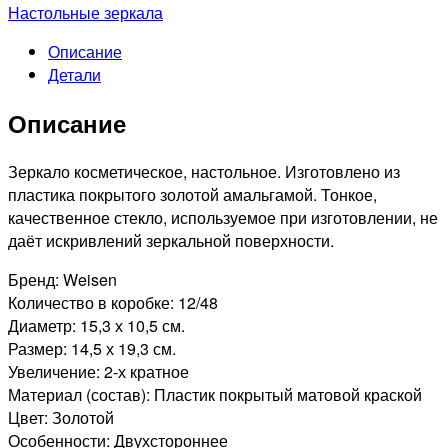
2120Matt.SPGold
Настольные зеркала
Зеркало
Описание
настольное
Детали
овальное,
двухстороннее
Описание
11.2х15см
Зеркало косметическое, настольное. Изготовлено из
пластика покрытого золотой амальгамой. Тонкое,
качественное стекло, используемое при изготовлении, не
даёт искривлений зеркальной поверхности.
Бренд: Weisen
Количество в коробке: 12/48
Диаметр: 15,3 х 10,5 см.
Размер: 14,5 х 19,3 см.
Увеличение: 2-х кратное
Материал (состав): Пластик покрытый матовой краской
Цвет: Золотой
Особенности: Двухстороннее