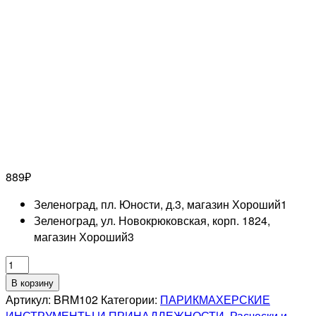
889
₽
Зеленоград, пл. Юности, д.3, магазин Хороший
1
Зеленоград, ул. Новокрюковская, корп. 1824,
магазин Хороший
3
Количество
товара
В корзину
DEWAL
Артикул:
BRM102
Категории:
ПАРИКМАХЕРСКИЕ
PRO
ИНСТРУМЕНТЫ И ПРИНАДЛЕЖНОСТИ
,
Расчески и