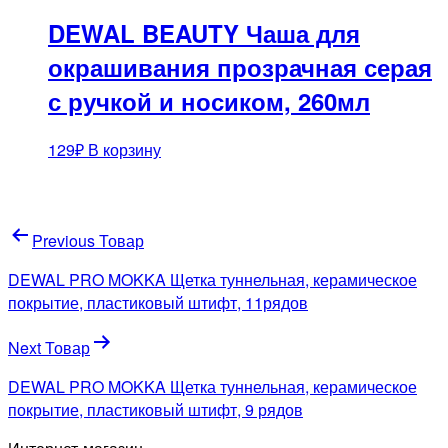
DEWAL BEAUTY Чаша для
окрашивания прозрачная серая
с ручкой и носиком, 260мл
129
₽
В корзину
Навигация
Previous Товар
по
DEWAL PRO MOKKA Щетка туннельная, керамическое
записям
покрытие, пластиковый штифт, 11рядов
Next Товар
DEWAL PRO MOKKA Щетка туннельная, керамическое
покрытие, пластиковый штифт, 9 рядов