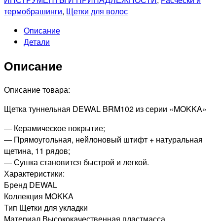
MOKKA
термобрашинги
,
Щетки для волос
Щетка
Описание
туннельная,
Детали
керамическое
покрытие,
Описание
нейлоновый
штифт
+
Описание товара:
натуральная
Щетка туннельная DEWAL BRM102 из серии «MOKKA»
щетина,
11
— Керамическое покрытие;
рядов
— Прямоугольная, нейлоновый штифт + натуральная
щетина, 11 рядов;
— Сушка становится быстрой и легкой.
Характеристики:
Бренд DEWAL
Коллекция MOKKA
Тип Щетки для укладки
Материал Высококачественная пластмасса