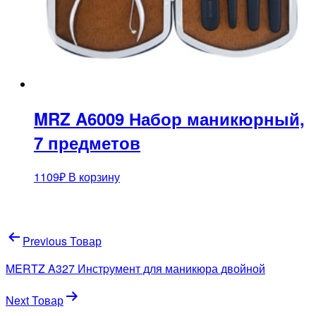
MRZ A6009 Набор маникюрный,
7 предметов
1109
₽
В корзину
Навигация
Previous Товар
по
MERTZ A327 Инстpумент для маникюра двойной
записям
Next Товар