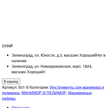
2399
₽
Зеленоград, пл. Юности, д.3, магазин Хороший
Нет в
наличии
Зеленоград, ул. Новокрюковская, корп. 1824,
магазин Хороший
1
Количество
В корзину
товара
Артикул:
501-S
Категории:
Инструменты для маникюра и
MSQ-
педикюра
,
МАНИКЮР И ПЕДИКЮР
,
Маникюрные
Premium
наборы
Маникюрный
Описание