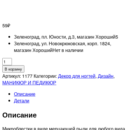
59
₽
Зеленоград, пл. Юности, д.3, магазин Хороший
5
Зеленоград, ул. Новокрюковская, корп. 1824,
магазин Хороший
Нет в наличии
Количество
товара
В корзину
RUNAIL
Артикул:
1177
Категории:
Декор для ногтей
,
Дизайн
,
Дизайн
МАНИКЮР И ПЕДИКЮР
для
Описание
ногтей
Детали
пыль
(синий)
Описание
Микроблестки в виде мерцающей пыли для любого вида