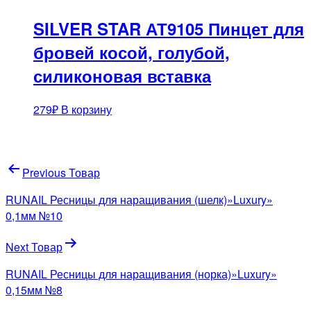
SILVER STAR АТ9105 Пинцет для
бровей косой, голубой,
силиконовая вставка
279
₽
В корзину
Навигация
Previous Товар
по
RUNAIL Ресницы для наращивания (шелк)»Luxury»
записям
0,1мм №10
Next Товар
RUNAIL Ресницы для наращивания (норка)»Luxury»
0,15мм №8