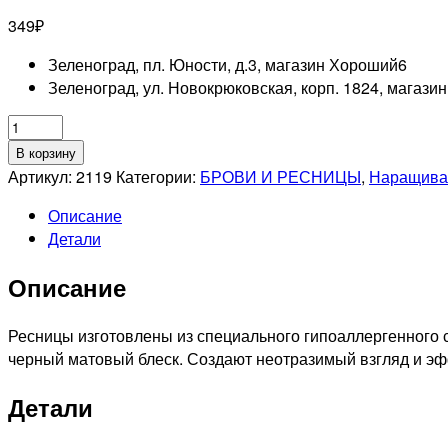
349
₽
Зеленоград, пл. Юности, д.3, магазин Хороший
6
Зеленоград, ул. Новокрюковская, корп. 1824, магази
Количество
товара
В корзину
RUNAIL
Артикул:
2119
Категории:
БРОВИ И РЕСНИЦЫ
,
Наращива
Ресницы
Описание
для
Детали
наращивания
(норка)"Luxury"
Описание
0,15мм
№10,
12
Ресницы изготовлены из специального гипоаллергенного с
линий
черный матовый блеск. Создают неотразимый взгляд и эфф
Детали