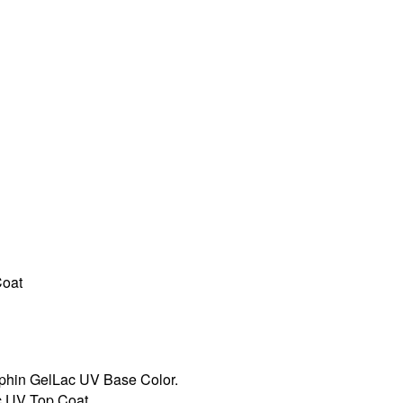
Coat
hin GelLac UV Base Color.
 UV Top Coat.