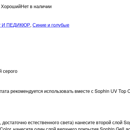
н Хороший
Нет в наличии
 И ПЕДИКЮР
,
Синие и голубые
й серого
ьтата рекомендуется использовать вместе с Sophin UV Top 
достаточно естественного света) нанесите второй слой Sop
olor, нанесите один слой верхнего покрытия Sophin GelLac