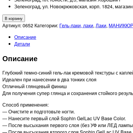
Зеленоград, ул. Новокрюковская, корп. 1824, магази
Количество
В корзину
товара
Артикул:
0652
Категории:
Гель-лаки, лаки
,
Лаки
,
МАНИКЮР
SOPHIN
Описание
0652
Детали
гель-
лак
Описание
для
ногтей,
12мл
Глубокий темно-синий гель-лак кремовой текстуры с капле
Идеален при нанесении в два тонких слоя
Отличный глянцевый финиш
Для получения супер глянца и сохранения стойкого резул
Способ применения:
— Очистите и подготовьте ногти.
— Нанесите первый слой Sophin GelLac UV Base Color.
— После высыхания первого слоя (без УФ или ЛЕД лампы, 
— После высыхания второго слоя Sophin GelLac UV Base C