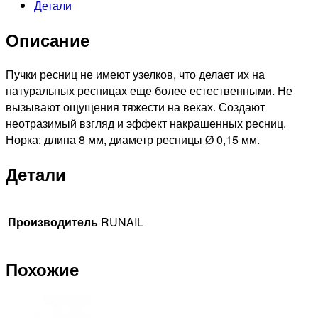
Детали
наращивания
ресниц
Описание
безузелковые
(норка)"Luxury"
0,15мм
Пучки ресниц не имеют узелков, что делает их на
№8
натуральных ресницах еще более естественными. Не
вызывают ощущения тяжести на веках. Создают
неотразимый взгляд и эффект накрашенных ресниц.
Норка: длина 8 мм, диаметр ресницы Ø 0,15 мм.
Детали
Производитель
RUNAIL
Похожие