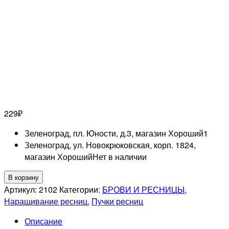
229
₽
Зеленоград, пл. Юности, д.3, магазин Хороший
1
Зеленоград, ул. Новокрюковская, корп. 1824,
магазин Хороший
Нет в наличии
Количество
В корзину
товара
Артикул:
2102
Категории:
БРОВИ И РЕСНИЦЫ
,
RUNAIL
Наращивание ресниц
,
Пучки ресниц
Пучки
Описание
для